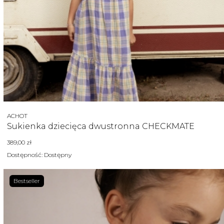
Producent
ACHOT
Sukienka dziecięca dwustronna CHECKMATE
Cena
389,00 zł
Dostępność:
Dostępny
Bestseller