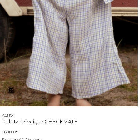
Producent
ACHOT
kuloty dziecięce CHECKMATE
Cena
269,00 zł
Dostępność:
Dostępny