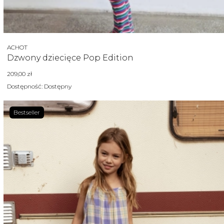
Producent
ACHOT
Dzwony dziecięce Pop Edition
Cena
209,00 zł
Dostępność:
Dostępny
Bestseller