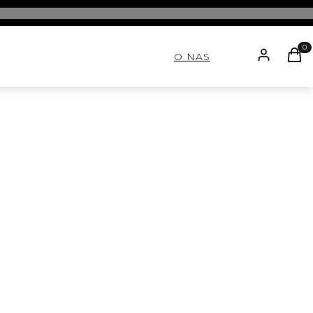
ZALOGUJ SI
PRO
KOS
O NAS