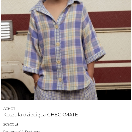
Producent
ACHOT
Koszula dziecięca CHECKMATE
Cena
269,00 zł
Dostępność:
Dostępny