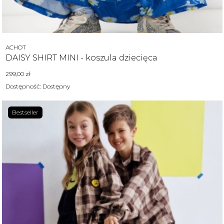
Producent
ACHOT
DAISY SHIRT MINI - koszula dziecięca
Cena
299,00 zł
Dostępność:
Dostępny
Bestseller