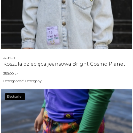
Producent
ACHOT
Koszula dziecięca jeansowa Bright Cosmo Planet
Cena
359,00 zł
Dostępność:
Dostępny
Bestseller