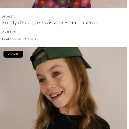
Producent
ACHOT
kuloty dziecięce z wiskozy Floral Takeover
Cena
239,00 zł
Dostępność:
Dostępny
Bestseller