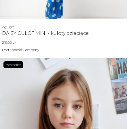
Producent
ACHOT
DAISY CULOT MINI - kuloty dziecięce
Cena
219,00 zł
Dostępność:
Dostępny
Bestseller