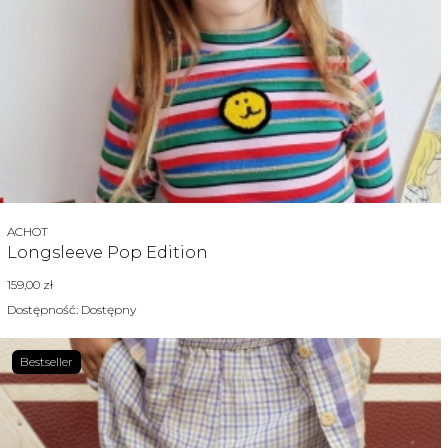
Producent
ACHOT
Longsleeve Pop Edition
Cena
159,00 zł
Dostępność:
Dostępny
Bestseller