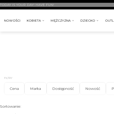
TODAY IS YOUR DAY! HAVE FUN!
NOWOŚCI
KOBIETA
MĘŻCZYZNA
DZIECKO
OUTL
FILTRY
Cena
Marka
Dostępność
Nowość
P
Koniec filtrów
Lista produktów
Sortowanie: