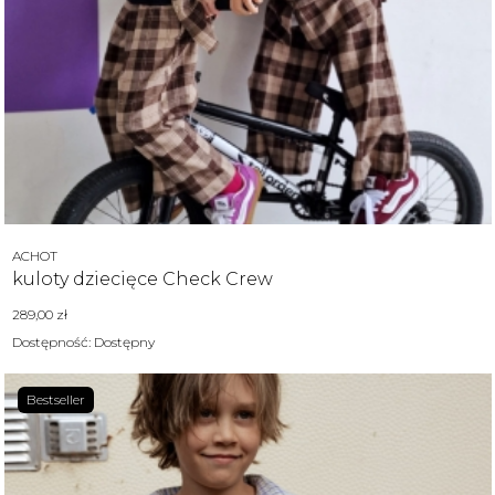
Producent
ACHOT
kuloty dziecięce Check Crew
Cena
289,00 zł
Dostępność:
Dostępny
Bestseller