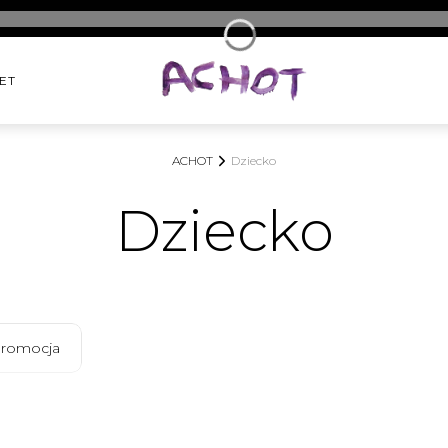
ET
ACHOT
Dziecko
Dziecko
romocja