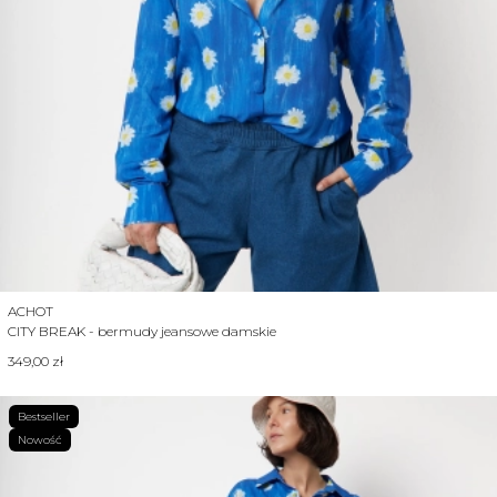
Producent
ACHOT
CITY BREAK - bermudy jeansowe damskie
Cena
349,00 zł
Bestseller
Nowość