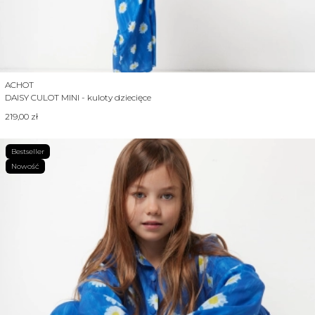
Producent
ACHOT
DAISY CULOT MINI - kuloty dziecięce
Cena
219,00 zł
Bestseller
Nowość