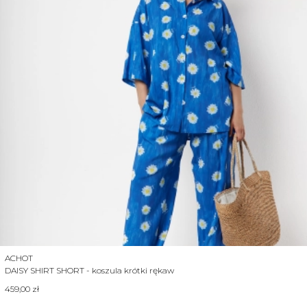
Producent
ACHOT
DAISY SHIRT SHORT - koszula krótki rękaw
Cena
459,00 zł