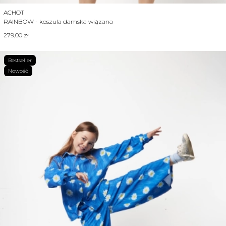
Producent
ACHOT
RAINBOW - koszula damska wiązana
Cena
279,00 zł
Bestseller
Nowość