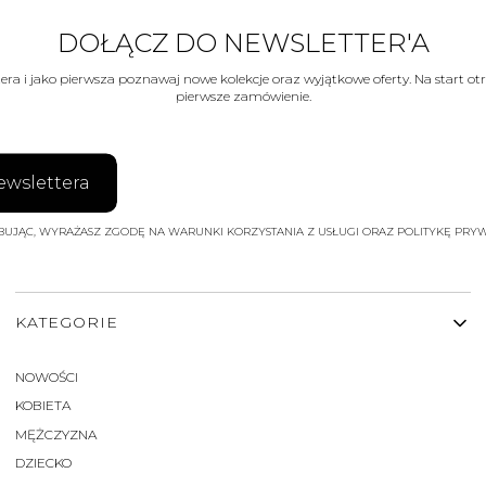
DOŁĄCZ DO NEWSLETTER'A
tera i jako pierwsza poznawaj nowe kolekcje oraz wyjątkowe oferty. Na start 
pierwsze zamówienie.
ewslettera
BUJĄC, WYRAŻASZ ZGODĘ NA WARUNKI KORZYSTANIA Z USŁUGI ORAZ POLITYKĘ PRYW
LINKI W STOPCE
KATEGORIE
NOWOŚCI
KOBIETA
MĘŻCZYZNA
DZIECKO